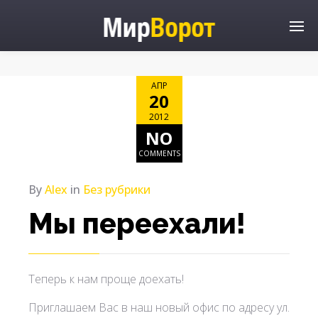
АПР
20
2012
NO
COMMENTS
By
Alex
in
Без рубрики
Мы переехали!
Теперь к нам проще доехать!
Приглашаем Вас в наш новый офис по адресу ул.